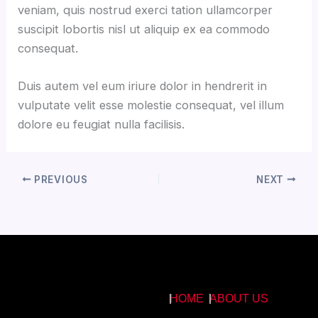
veniam, quis nostrud exerci tation ullamcorper
suscipit lobortis nisl ut aliquip ex ea commodo
consequat.
Duis autem vel eum iriure dolor in hendrerit in
vulputate velit esse molestie consequat, vel illum
dolore eu feugiat nulla facilisis.
PREVIOUS
NEXT
HOME
ABOUT US